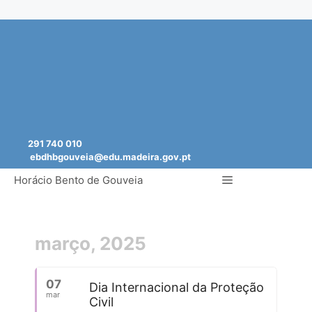
Saltar
para
o
conteúdo
291 740 010
ebdhbgouveia@edu.madeira.gov.pt
Menu
Horácio Bento de Gouveia
março, 2025
07
Dia Internacional da Proteção
mar
Civil