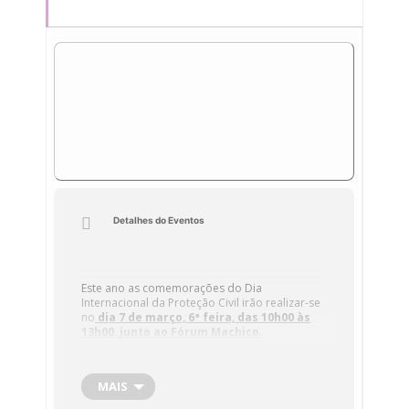
Detalhes do Eventos
Este ano as comemorações do Dia
Internacional da Proteção Civil irão realizar-se
no
dia 7 de março, 6ª feira,
das 10h00 às
13h00, junto ao Fórum Machico
.
COMEMORAÇÕES ALUSIVAS AO DIA
MAIS
INTERNACIONAL DA PROTEÇÃO CIVIL –