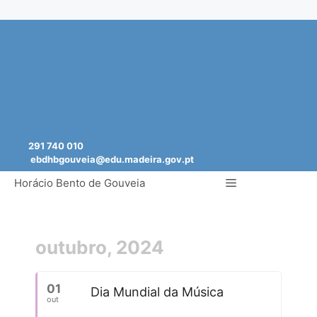
Saltar
para
o
conteúdo
291 740 010
ebdhbgouveia@edu.madeira.gov.pt
Menu
Horácio Bento de Gouveia
outubro, 2024
01
Dia Mundial da Música
out