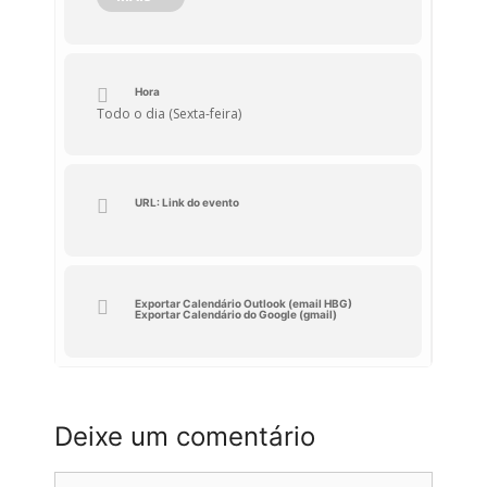
Geral das Nações Unidas, a 22 de dezembro
de 2015.
Hora
Todo o dia (Sexta-feira)
URL: Link do evento
Exportar Calendário Outlook (email HBG)
Exportar Calendário do Google (gmail)
Deixe um comentário
Comentário