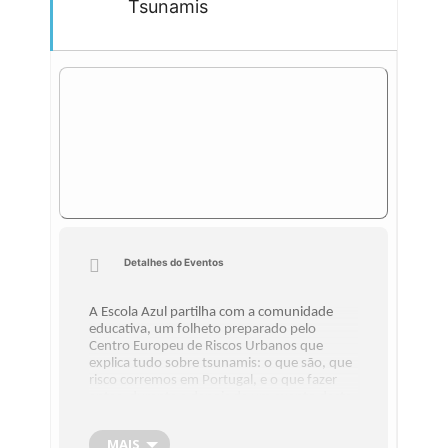
Tsunamis
Detalhes do Eventos
A Escola Azul partilha com a comunidade
educativa, um folheto preparado pelo
Centro Europeu de Riscos Urbanos que
explica tudo sobre tsunamis: o que são, que
risco corremos em Portugal, e o que fazer
antes, durante e depois de um evento deste
tipo.
Este dia foi implementado através da
Resolução 70/203 adotada na Assembleia
MAIS