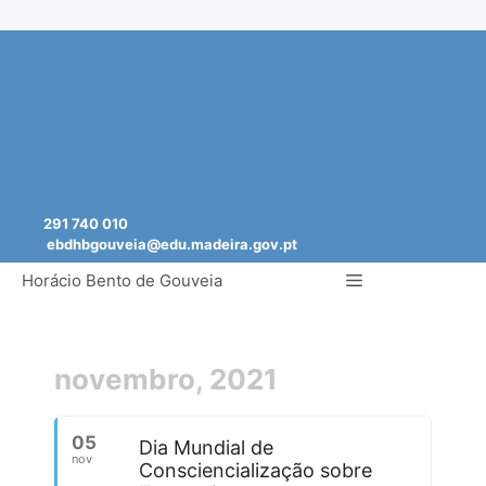
Saltar
para
o
conteúdo
291 740 010
ebdhbgouveia@edu.madeira.gov.pt
Menu
Horácio Bento de Gouveia
novembro, 2021
05
Dia Mundial de
nov
Consciencialização sobre