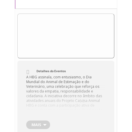
Detalhes do Eventos
A HBG assinala, com entusiasmo, o Dia
Mundial do Animal de Estimação e do
Veterinário, uma celebração que reforça os
valores da empatia, responsabilidade e
cidadania. A iniciativa decorre no âmbito das
atividades anuais do Projeto Ca(u)sa Animal
HBG e conta com a participação ativa de
alunos, docentes, encarregados de educação
e de toda a comunidade educativa.
Este ano, a escola orgulha-se de se unir à
MAIS
comemoração promovida pela Câmara