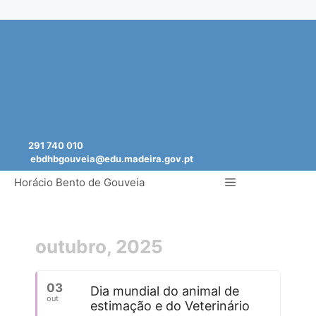
Saltar
para
o
conteúdo
291 740 010
ebdhbgouveia@edu.madeira.gov.pt
Menu
Horácio Bento de Gouveia
outubro, 2025
03
Dia mundial do animal de
out
estimação e do Veterinário