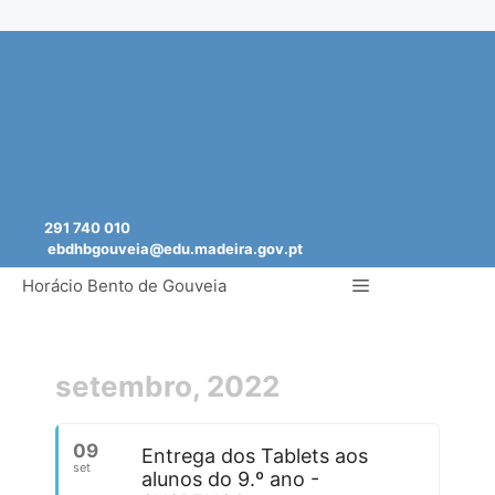
Saltar
para
o
conteúdo
291 740 010
ebdhbgouveia@edu.madeira.gov.pt
Menu
Horácio Bento de Gouveia
setembro, 2022
09
Entrega dos Tablets aos
set
alunos do 9.º ano -