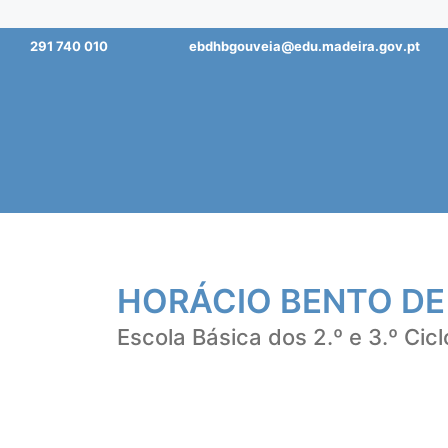
Saltar
291 740 010
ebdhbgouveia@edu.madeira.gov.pt
para
o
conteúdo
HORÁCIO BENTO DE
Escola Básica dos 2.º e 3.º Cicl