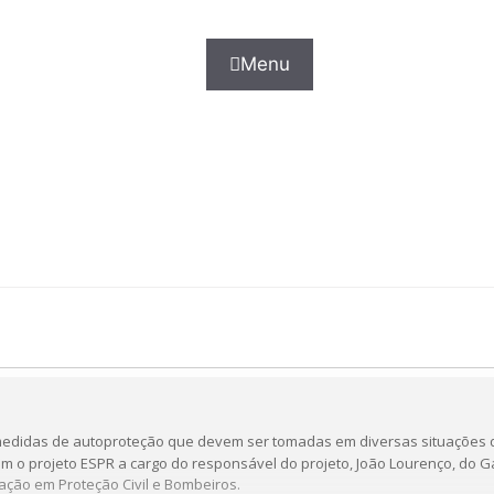
Menu
medidas de autoproteção que devem ser tomadas em diversas situações d
om o projeto ESPR a cargo do r
esponsável do projeto,
João Lourenço, do
G
ação em Proteção Civil e Bombeiros.