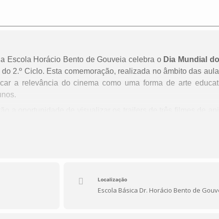
a Escola Horácio Bento de Gouveia celebra o
Dia Mundial d
 do 2.º Ciclo. Esta comemoração, realizada no âmbito das aul
acar a relevância do cinema como uma forma de arte educat
unos.
ão a oportunidade de visualizar os trailers de três filmes de 
“Up – Altamente”
. Estes filmes não só capturam a imaginaç
suais cativantes, como também abordam temas importantes 
 a perseverança na concretização dos sonhos.
, será realizado um
Kahoot
interativo nas aulas de Portugu
bre os filmes e refletir sobre as suas mensagens principai
Localização
o 200 de Português, visa integrar o cinema como uma ferr
Escola Básica Dr. Horácio Bento de Gouv
vertida de consolidar aprendizagens.
Ciclo a participarem ativamente nesta iniciativa, onde o cin