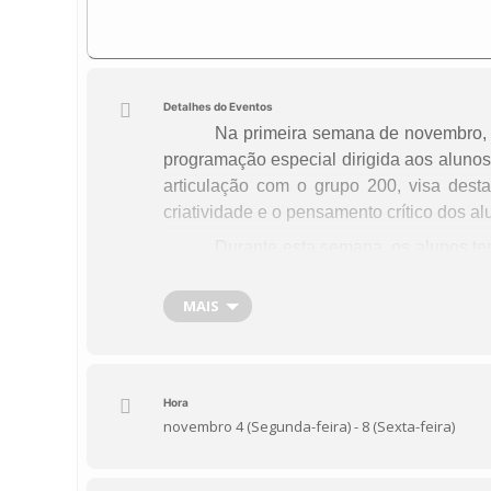
Detalhes do Eventos
Na primeira semana de novembro, 
programação especial dirigida aos alunos
articulação com o grupo 200, visa dest
criatividade e o pensamento crítico dos al
Durante esta semana, os alunos ter
“História de uma Abelha”
,
“Wall.E”
e
pelas suas histórias emocionantes e vi
MAIS
ambiental, a importância da cooperação e
Após a visualização dos trailers
poderão testar os seus conhecimentos so
Hora
desenvolvida em colaboração com o grup
novembro 4 (Segunda-feira) - 8 (Sexta-feira)
proporcionando uma forma envolvente e di
Convidamos todos os alunos do 2.º 