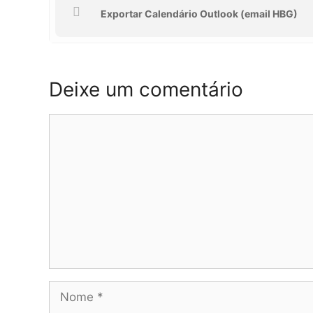
unem para proporcionar uma semana re
Exportar Calendário Outlook (email HBG)
Cinema
, descobrindo novos olhares sobre
Contamos com a vossa participação
Deixe um comentário
Comentário
Nome