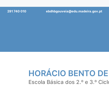
Saltar
291 740 010
ebdhbgouveia@edu.madeira.gov.pt
para
o
conteúdo
HORÁCIO BENTO DE
Escola Básica dos 2.º e 3.º Cicl