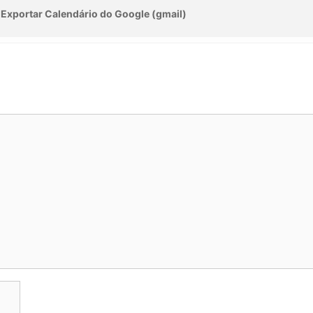
pleta de diversão e conhecimento. Vamos celebrar juntos
Exportar Calendário do Google (gmail)
 o mundo através da sétima arte!
 nesta experiência única!