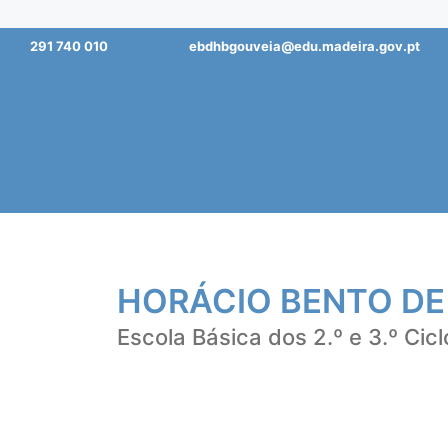
Saltar
291 740 010
ebdhbgouveia@edu.madeira.gov.pt
para
o
conteúdo
HORÁCIO BENTO DE
Escola Básica dos 2.º e 3.º Cicl