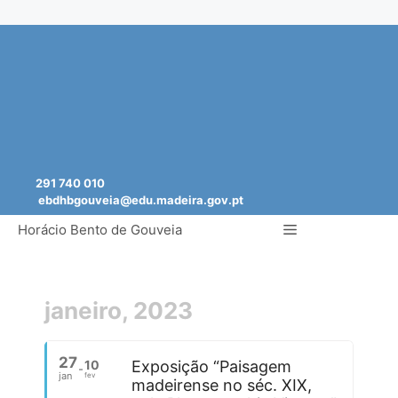
Saltar
para
o
conteúdo
291 740 010
ebdhbgouveia@edu.madeira.gov.pt
Menu
Horácio Bento de Gouveia
janeiro, 2023
27
10
Exposição “Paisagem
jan
fev
madeirense no séc. XIX,