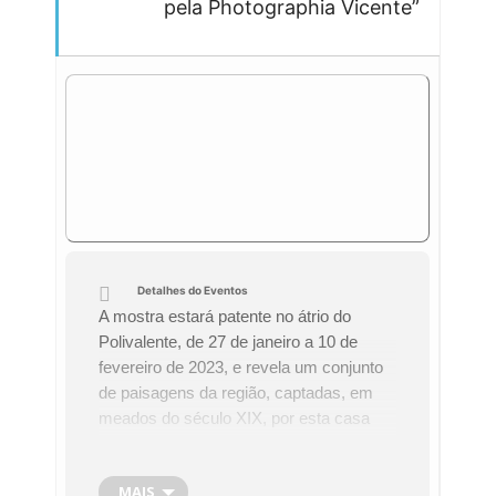
pela Photographia Vicente”
Detalhes do Eventos
A mostra estará patente no átrio do
Polivalente, de 27 de janeiro a 10 de
fevereiro de 2023, e revela um conjunto
de paisagens da região, captadas, em
meados do século XIX, por esta casa
fotográfica.
Esta exposição é uma parceria entre o
MAIS