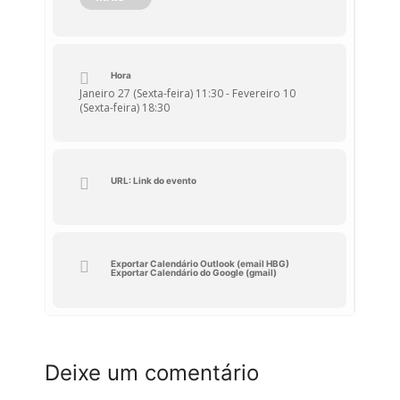
Museu de Fotografia da Madeira – Atelier
Vicente´s e o grupo de Educação Visual
do 2.º ciclo.
Hora
Janeiro 27 (Sexta-feira) 11:30 - Fevereiro 10
(Sexta-feira) 18:30
URL: Link do evento
Exportar Calendário Outlook (email HBG)
Exportar Calendário do Google (gmail)
Deixe um comentário