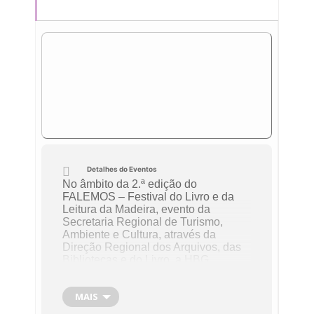
Detalhes do Eventos
No âmbito da 2.ª edição do
FALEMOS – Festival do Livro e da
Leitura da Madeira, evento da
Secretaria Regional de Turismo,
Ambiente e Cultura, através da
Direção Regional dos Arquivos, das
Bibliotecas e do Livro, a HBG
receberá, no dia 16 de abril, pelas
10:00, uma sessão com o autor Nuno
MAIS
Caravela, conhecido do público mais
jovem pela autoria de diversos livros,