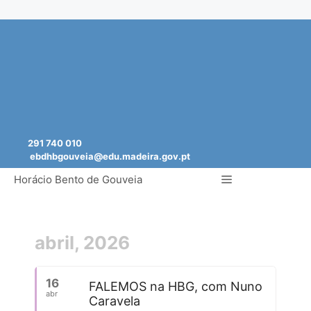
Saltar
para
o
conteúdo
291 740 010
ebdhbgouveia@edu.madeira.gov.pt
Menu
Horácio Bento de Gouveia
abril, 2026
16
FALEMOS na HBG, com Nuno
abr
Caravela