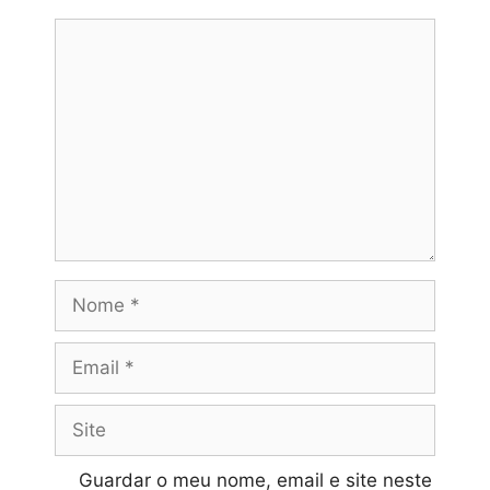
com o
Baú de Leitura
,
Comentário
proporcionando um encontro literário
único para os nossos alunos.
26 de novembro, às 9h30,
a
·
turma
6.º 4
realizará uma
apresentação musical
no
átrio do
Polivalente
, tornando a visita à Feira
ainda mais memorável.
A Feira do Livro constitui uma
Nome
excelente oportunidade para
descobrir novos autores, reforçar
Email
hábitos de leitura e adquirir livros a
preços acessíveis.
Site
Esperamos por todos!
Guardar o meu nome, email e site neste