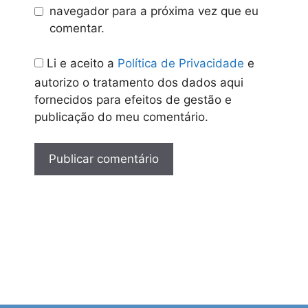
Venham folhear, explorar e deixar que
navegador para a próxima vez que eu
cada livro plante uma nova semente
comentar.
no vosso imaginário.
Li e aceito a
Política de Privacidade
e
autorizo o tratamento dos dados aqui
fornecidos para efeitos de gestão e
publicação do meu comentário.