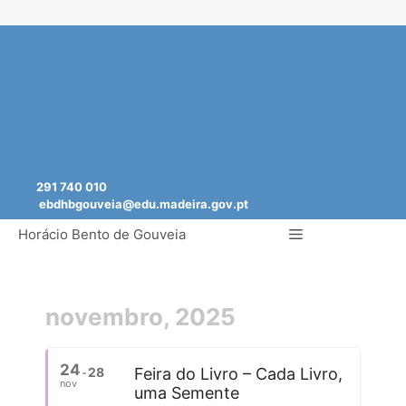
Saltar
para
o
conteúdo
291 740 010
ebdhbgouveia@edu.madeira.gov.pt
Menu
Horácio Bento de Gouveia
novembro, 2025
24
28
Feira do Livro – Cada Livro,
nov
uma Semente