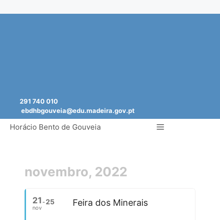
Saltar
para
o
conteúdo
291 740 010
ebdhbgouveia@edu.madeira.gov.pt
Menu
Horácio Bento de Gouveia
novembro, 2022
21
25
Feira dos Minerais
nov