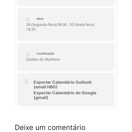
Ginástica de grandes espaços. E nas
modalidades de Patinagem, ténis de mesa,
futsal, Basquetebol, Atletismo, Badminton,
Actividade Motora Adaptada, Voleibol,
Atividades Náuticas competem entre os dias
Hora
26 e 30 de Maio.
26 (Segunda-feira) 08:00 - 30 (Sexta-feira)
18:30
Localização
Estádio do Marítimo
Exportar Calendário Outlook
(email HBG)
Exportar Calendário do Google
(gmail)
Deixe um comentário