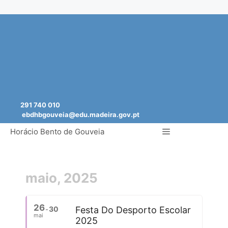
Saltar
para
o
conteúdo
291 740 010
ebdhbgouveia@edu.madeira.gov.pt
Menu
Horácio Bento de Gouveia
maio, 2025
26
30
Festa Do Desporto Escolar
mai
2025