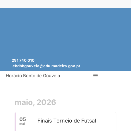
Saltar
para
o
conteúdo
291 740 010
ebdhbgouveia@edu.madeira.gov.pt
Menu
Horácio Bento de Gouveia
maio, 2026
05
Finais Torneio de Futsal
mai