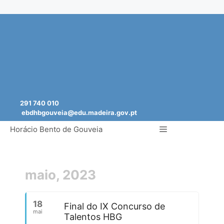
Saltar
para
o
conteúdo
291 740 010
ebdhbgouveia@edu.madeira.gov.pt
Menu
Horácio Bento de Gouveia
maio, 2023
18
Final do IX Concurso de
mai
Talentos HBG