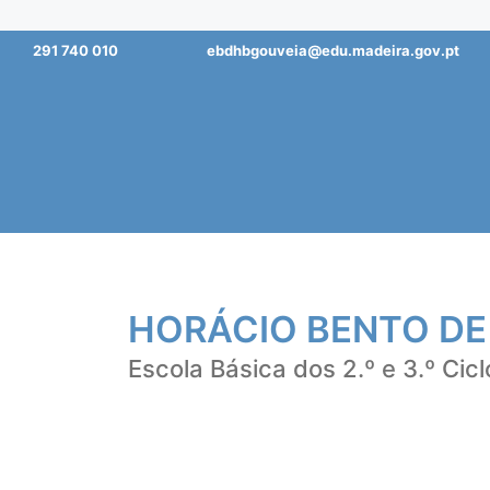
Saltar
291 740 010
ebdhbgouveia@edu.madeira.gov.pt
para
o
conteúdo
HORÁCIO BENTO DE
Escola Básica dos 2.º e 3.º Cicl