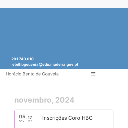
Saltar
para
o
conteúdo
291 740 010
ebdhbgouveia@edu.madeira.gov.pt
Menu
Horácio Bento de Gouveia
novembro, 2024
05
17
Inscrições Coro HBG
nov
dez