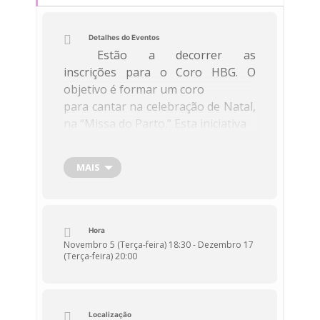
Detalhes do Eventos
Estão a decorrer as
inscrições para o Coro HBG. O
objetivo é formar um coro
para cantar na celebração de Natal,
na “Missa do Parto.” Esta iniciativa
oferece uma oportunidade única
para todos os membros da
MAIS
comunidade educativa
participarem ativamente nas
atividades da escola, promovendo o
espírito de
Hora
união e partilha, especialmente
Novembro 5 (Terça-feira) 18:30 - Dezembro 17
(Terça-feira) 20:00
nesta ocasião especial.
A música, além de ser uma
expressão artística enriquecedora,
tem inúmeros
Localização