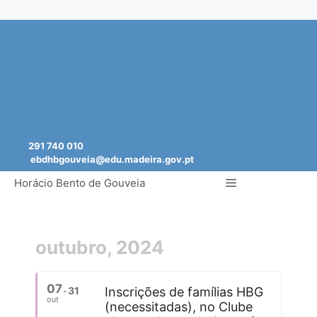
Saltar
para
o
conteúdo
291 740 010
ebdhbgouveia@edu.madeira.gov.pt
Menu
Horácio Bento de Gouveia
outubro, 2024
07
31
Inscrições de famílias HBG
out
(necessitadas), no Clube