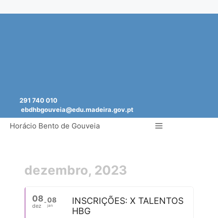
Saltar
para
o
conteúdo
291 740 010
ebdhbgouveia@edu.madeira.gov.pt
Menu
Horácio Bento de Gouveia
dezembro, 2023
08
08
INSCRIÇÕES: X TALENTOS
dez
jan
HBG