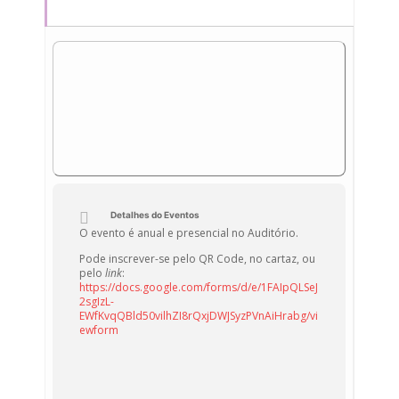
Detalhes do Eventos
O evento é anual e presencial no Auditório.
Pode inscrever-se pelo QR Code, no cartaz, ou
pelo
link
:
https://docs.google.com/forms/d/e/1FAIpQLSeJ
2sgIzL-
EWfKvqQBld50vilhZI8rQxjDWJSyzPVnAiHrabg/vi
ewform