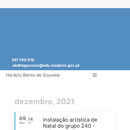
Saltar
para
o
conteúdo
291 740 010
ebdhbgouveia@edu.madeira.gov.pt
Menu
Horácio Bento de Gouveia
dezembro, 2021
09
14
Instalação artística de
dez
jan
Natal do grupo 240 -