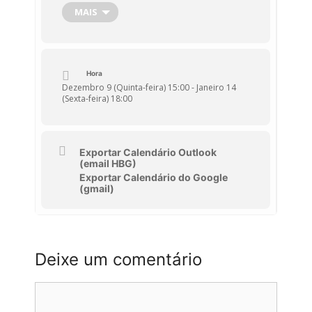
âmbito do tema,
“Ofereço o meu
MAIS
tempo neste Natal”
. A intenção final
deste trabalho será a montagem de
uma instalação artística de Natal
que tem como objetivo promover a
Hora
reflexão sobre a importância do
Dezembro 9 (Quinta-feira) 15:00 - Janeiro 14
(Sexta-feira) 18:00
“
tempo”
e
a forma de o podermos
utilizar como uma dádiva.
Exportar Calendário Outlook
(email HBG)
Exportar Calendário do Google
(gmail)
Deixe um comentário
Comentário