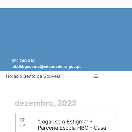
Saltar
para
o
conteúdo
291 740 010
ebdhbgouveia@edu.madeira.gov.pt
Menu
Horácio Bento de Gouveia
dezembro, 2025
17
"Jogar sem Estigma" -
dez
Parceria Escola HBG - Casa