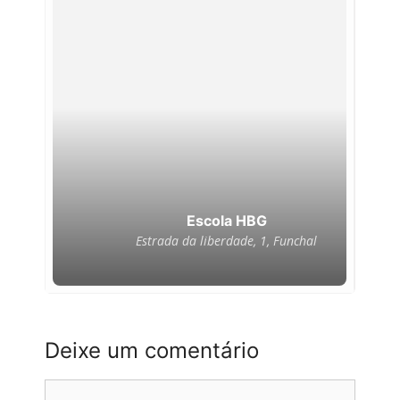
#PegadasDeAmor #MarchaAnimal
#AmorQueProtege
#EscolaPelosAnimais
#PegadasQueMudamOMundo
Escola HBG
Estrada da liberdade, 1, Funchal
Deixe um comentário
Comentário