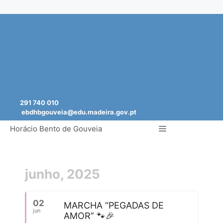
Saltar
para
o
conteúdo
291 740 010
ebdhbgouveia@edu.madeira.gov.pt
Menu
Horácio Bento de Gouveia
junho, 2025
02
MARCHA “PEGADAS DE
jun
AMOR” 🐾🎉