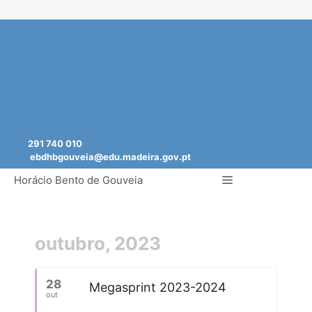
Saltar
para
o
conteúdo
291 740 010
ebdhbgouveia@edu.madeira.gov.pt
Menu
Horácio Bento de Gouveia
outubro, 2023
28
Megasprint 2023-2024
out