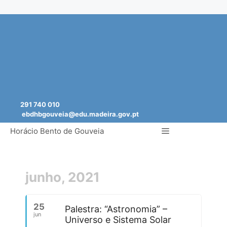
Saltar
para
o
conteúdo
291 740 010
ebdhbgouveia@edu.madeira.gov.pt
Menu
Horácio Bento de Gouveia
junho, 2021
25
Palestra: “Astronomia” –
jun
Universo e Sistema Solar