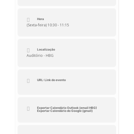
Orador:
Arlindo
Cruz
Local:
Auditório
Hora
(Sexta-feira) 10:30 - 11:15
Localização
Auditório - HBG
URL: Link do evento
Exportar Calendário Outlook (email HBG)
Exportar Calendário do Google (gmail)