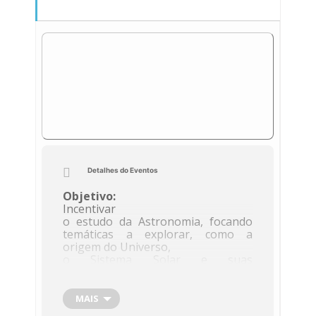
Detalhes do Eventos
Objetivo:
Incentivar
o estudo da Astronomia, focando
temáticas a explorar, como a
origem do Universo,
o Sistema Solar e suas
caraterísticas.
MAIS
Entidade responsável:
Grupo
de Astronomia (UMa)