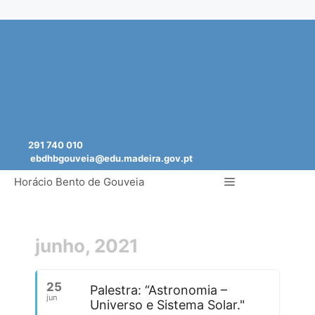
Saltar
para
o
conteúdo
291 740 010
ebdhbgouveia@edu.madeira.gov.pt
Menu
Horácio Bento de Gouveia
junho, 2021
25
Palestra: “Astronomia –
jun
Universo e Sistema Solar."