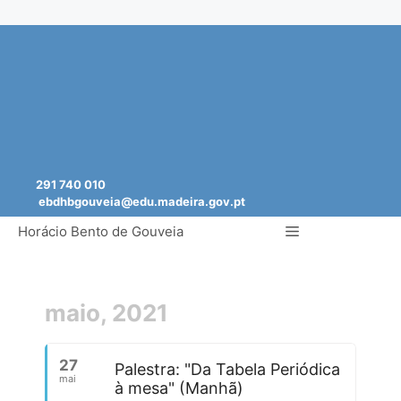
Saltar
para
o
conteúdo
291 740 010
ebdhbgouveia@edu.madeira.gov.pt
Menu
Horácio Bento de Gouveia
maio, 2021
27
Palestra: "Da Tabela Periódica
mai
à mesa" (Manhã)