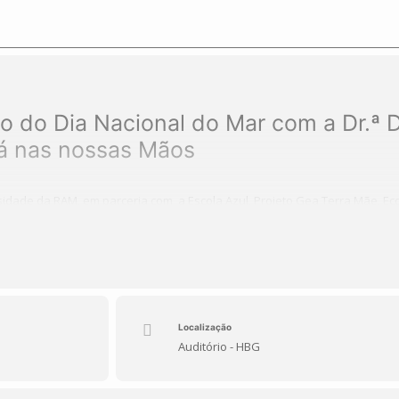
 do Dia Nacional do Mar com a Dr.ª D
á nas nossas Mãos
idade da RAM, em parceria com a Escola Azul, Projeto Gea Terra Mãe, Eco
ube de Música com a Prof.ª Dorinda, as Coordenadoras Sandra Jardim e Is
 do Mar ocorrerão vários eventos.
a Nunes, mentora do Projeto Educar para a BioGeodiversidade da RAM da 
r os Oceanos está nas nossas mãos” e haverá a participação dos alunos 
ção da canção O Lobo das Desertas. e coloboração com o Clube de Teatro
tra supracitada, a fim de abranger os alunos do turno da tarde.
Localização
Auditório - HBG