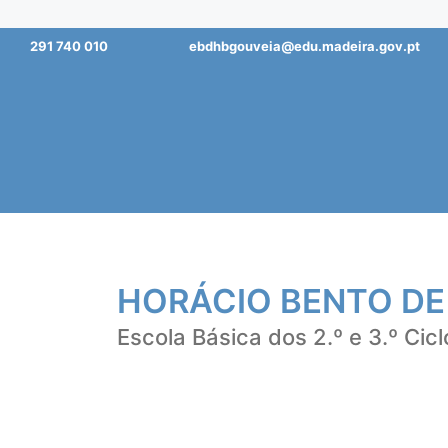
Saltar
291 740 010
ebdhbgouveia@edu.madeira.gov.pt
para
o
conteúdo
HORÁCIO BENTO DE
Escola Básica dos 2.º e 3.º Cicl