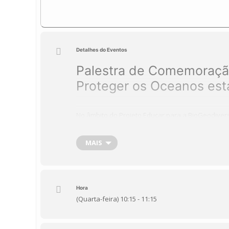
Detalhes do Eventos
Palestra de Comemoração
Proteger os Oceanos est
No âmbito do Projeto Educar para a BioGeodivers
Teatro, na pessoa do Prof.ª António Garçês, Cl
que na semana de Comemoração do Dia Nacional
MAIS
– No dia 16 de Novembro pelas 10h15 a Drª Dalil
HBG apresentar uma Palestra intitulada Protege
responsabilidade da Prof.ª Dorinda a interpreta
– No dia 17 de novembro ocorrerá a mesma Pales
Hora
(Quarta-feira) 10:15 - 11:15