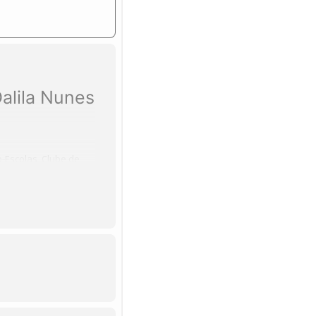
alila Nunes
-Escolas, Clube de
abel Morna, anunciam
DRE, virá à Escola
a sob a
.