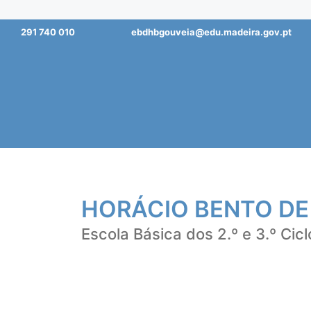
Saltar
291 740 010
ebdhbgouveia@edu.madeira.gov.pt
para
o
conteúdo
HORÁCIO BENTO DE
Escola Básica dos 2.º e 3.º Cicl