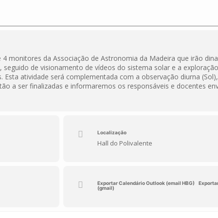
a de 4 monitores da Associação de Astronomia da Madeira que irão din
., seguido de visionamento de vídeos do sistema solar e a exploraçã
as. Esta atividade será complementada com a observação diurna (Sol),
stão a ser finalizadas e informaremos os responsáveis e docentes env
Localização
Hall do Polivalente
Exportar Calendário Outlook (email HBG)
Exporta
(gmail)