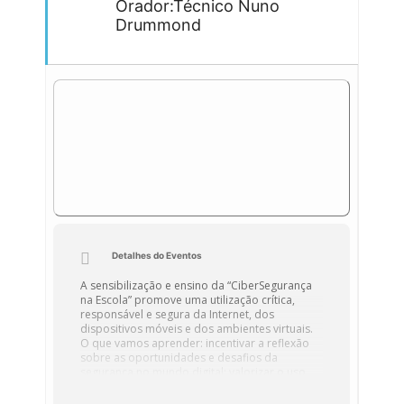
Orador:Técnico Nuno
Drummond
Detalhes do Eventos
A sensibilização e ensino da “CiberSegurança
na Escola” promove uma utilização crítica,
responsável e segura da Internet, dos
dispositivos móveis e dos ambientes virtuais.
O que vamos aprender: incentivar a reflexão
sobre as oportunidades e desafios da
segurança no mundo digital; valorizar o uso
seguro das redes, dos sistemas de informação
e dos dispositivos digitais; capacitar para o