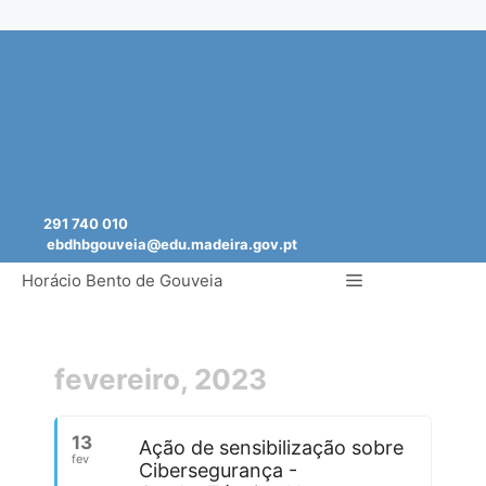
Saltar
para
o
conteúdo
291 740 010
ebdhbgouveia@edu.madeira.gov.pt
Menu
Horácio Bento de Gouveia
fevereiro, 2023
13
Ação de sensibilização sobre
fev
Cibersegurança -