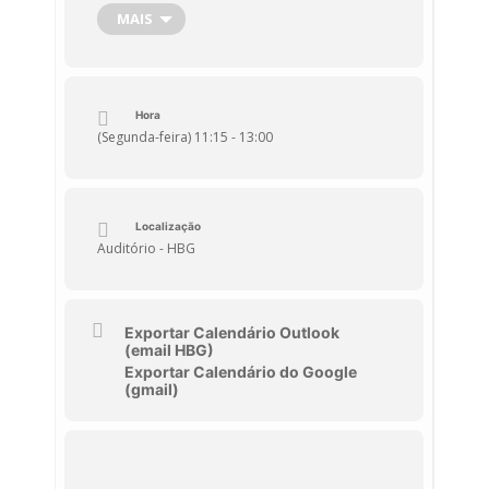
uso seguro da Internet, dos dispositivos
MAIS
móveis e dos ambientes virtuais promover
boas práticas de Cibersegurança na
comunidade educativa.
Hora
(Segunda-feira) 11:15 - 13:00
Localização
Auditório - HBG
Exportar Calendário Outlook
(email HBG)
Exportar Calendário do Google
(gmail)