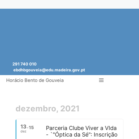
Saltar
para
o
conteúdo
291 740 010
ebdhbgouveia@edu.madeira.gov.pt
Menu
Horácio Bento de Gouveia
dezembro, 2021
13
15
Parceria Clube Viver a VIda
dez
- `"Óptica da Sé": Inscrição