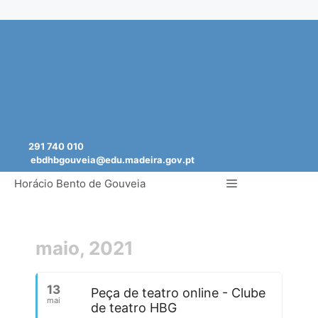
Saltar
para
o
conteúdo
291 740 010
ebdhbgouveia@edu.madeira.gov.pt
Menu
Horácio Bento de Gouveia
maio, 2021
13
Peça de teatro online - Clube
mai
de teatro HBG