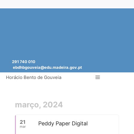
Saltar
para
o
conteúdo
291 740 010
ebdhbgouveia@edu.madeira.gov.pt
Menu
Horácio Bento de Gouveia
março, 2024
21
Peddy Paper Digital
mar