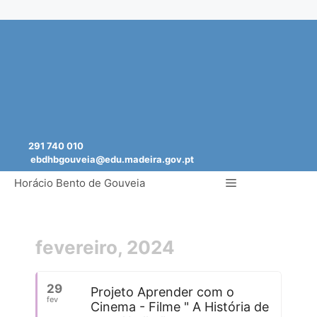
Saltar
para
o
conteúdo
291 740 010
ebdhbgouveia@edu.madeira.gov.pt
Menu
Horácio Bento de Gouveia
fevereiro, 2024
29
Projeto Aprender com o
fev
Cinema - Filme " A História de