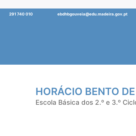
Saltar
291 740 010
ebdhbgouveia@edu.madeira.gov.pt
para
o
conteúdo
HORÁCIO BENTO DE
Escola Básica dos 2.º e 3.º Cicl