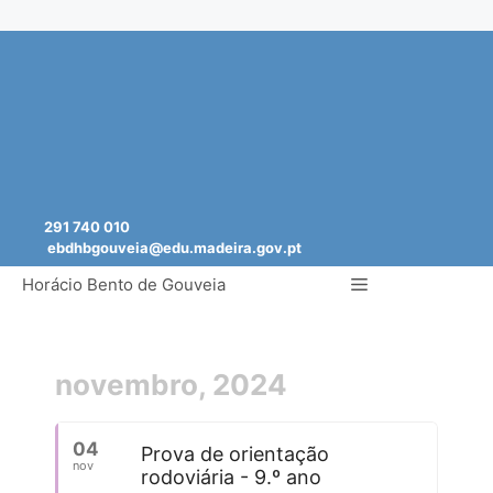
Saltar
para
o
conteúdo
291 740 010
ebdhbgouveia@edu.madeira.gov.pt
Menu
Horácio Bento de Gouveia
novembro, 2024
04
Prova de orientação
nov
rodoviária - 9.º ano