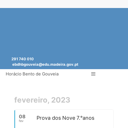
Saltar
para
o
conteúdo
291 740 010
ebdhbgouveia@edu.madeira.gov.pt
Menu
Horácio Bento de Gouveia
fevereiro, 2023
08
Prova dos Nove 7.°anos
fev