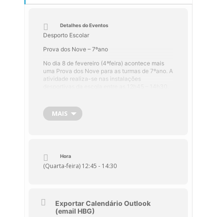
Detalhes do Eventos
Desporto Escolar
Prova dos Nove – 7ºano
No dia 8 de fevereiro (4ªfeira) acontece mais
uma Prova dos Nove para as turmas de 7ºano. A
atividade realiza-se nas instalações
desportivas da escola entre as 12h45 – 14h30.
MAIS
Hora
(Quarta-feira) 12:45 - 14:30
Exportar Calendário Outlook
(email HBG)