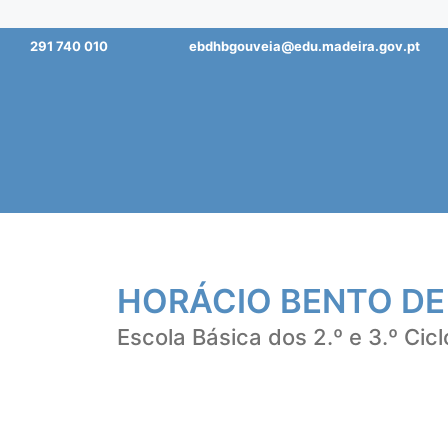
Saltar
291 740 010
ebdhbgouveia@edu.madeira.gov.pt
para
o
conteúdo
HORÁCIO BENTO DE
Escola Básica dos 2.º e 3.º Cicl