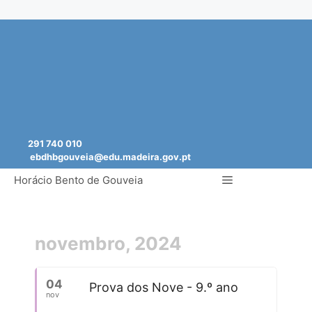
Saltar
para
o
conteúdo
291 740 010
ebdhbgouveia@edu.madeira.gov.pt
Menu
Horácio Bento de Gouveia
novembro, 2024
04
Prova dos Nove - 9.º ano
nov