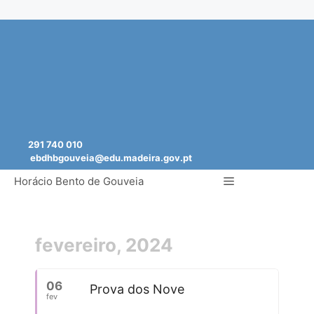
Saltar
para
o
conteúdo
291 740 010
ebdhbgouveia@edu.madeira.gov.pt
Menu
Horácio Bento de Gouveia
fevereiro, 2024
06
Prova dos Nove
fev