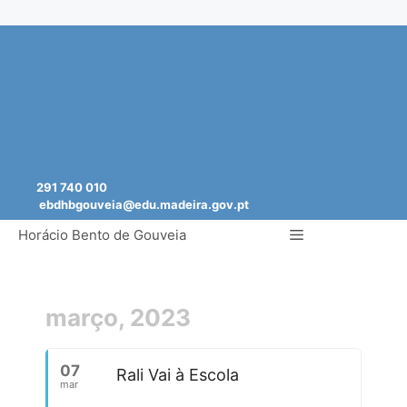
Saltar
para
o
conteúdo
291 740 010
ebdhbgouveia@edu.madeira.gov.pt
Menu
Horácio Bento de Gouveia
março, 2023
07
Rali Vai à Escola
mar