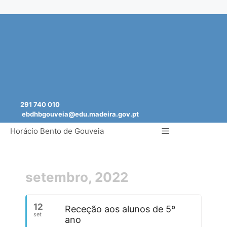
Saltar
para
o
conteúdo
291 740 010
ebdhbgouveia@edu.madeira.gov.pt
Menu
Horácio Bento de Gouveia
setembro, 2022
12
Receção aos alunos de 5º
set
ano