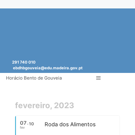
Saltar
para
o
conteúdo
291 740 010
ebdhbgouveia@edu.madeira.gov.pt
Menu
Horácio Bento de Gouveia
fevereiro, 2023
07
10
Roda dos Alimentos
fev