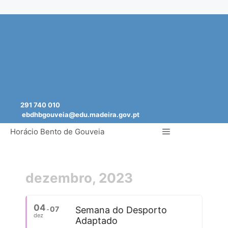
Saltar
para
o
conteúdo
291 740 010
ebdhbgouveia@edu.madeira.gov.pt
Menu
Horácio Bento de Gouveia
dezembro, 2023
04
07
Semana do Desporto
dez
Adaptado