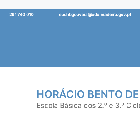
Saltar
291 740 010
ebdhbgouveia@edu.madeira.gov.pt
para
o
conteúdo
HORÁCIO BENTO DE
Escola Básica dos 2.º e 3.º Cicl