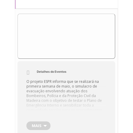
Detalhes do Eventos
O projeto ESPR informa que se realizará na
primeira semana de maio, o simulacro de
evacuação envolvendo atuação dos
Bombeiros, Polícia e da Proteção Civil da
Madeira com o objetivo de testar o Plano de
Emergência Interno e sensibilizar toda a
comunidade escolar para os procedimentos
de autoproteção. Está prevista uma única
sessão sem data e hora específica para a sua
realização. A realização deste simulacro
MAIS
poderá implicar a movimentação de um