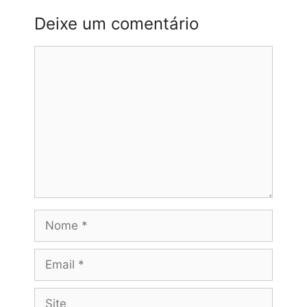
Deixe um comentário
Comentário
Nome
planta_geral_da_escola2026-
Recuperado
Descarregar
Email
Site