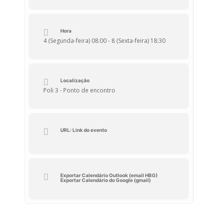
elevado número de alunos, docentes e
funcionários para o ponto de encontro
definido no exterior (Poli3), bem como o
eventual acionamento de sistema sonoro de
Hora
alarme. Relembramos os procedimentos do
exercício de evacuação a ter em conta pela
4 (Segunda-feira) 08:00 - 8 (Sexta-feira) 18:30
Comunidade Escolar.
Localização
Poli 3 - Ponto de encontro
URL: Link do evento
Exportar Calendário Outlook (email HBG)
Exportar Calendário do Google (gmail)