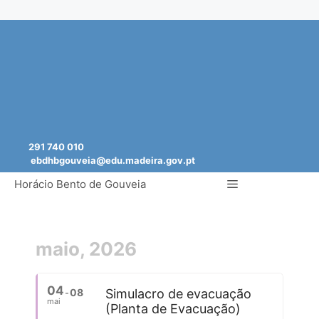
Saltar
para
o
conteúdo
291 740 010
ebdhbgouveia@edu.madeira.gov.pt
Menu
Horácio Bento de Gouveia
maio, 2026
04
08
Simulacro de evacuação
mai
(Planta de Evacuação)