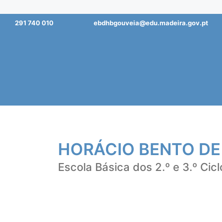
Saltar
291 740 010
ebdhbgouveia@edu.madeira.gov.pt
para
o
conteúdo
HORÁCIO BENTO DE
Escola Básica dos 2.º e 3.º Cicl