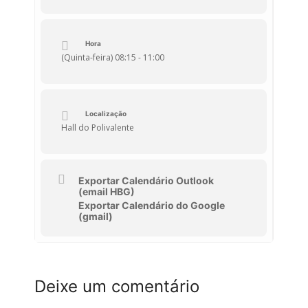
Curricular Estudo do Meio V), orientados
pela
Professora Doutora Joana
Vasconcelos, docente da Faculdade de
Hora
Ciências da Vida.
(Quinta-feira) 08:15 - 11:00
Localização
Hall do Polivalente
Exportar Calendário Outlook
(email HBG)
Exportar Calendário do Google
(gmail)
Deixe um comentário