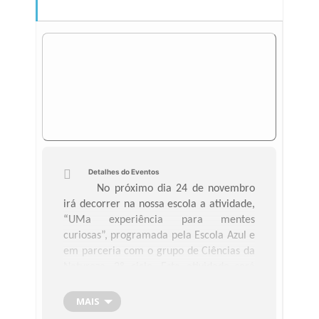
Detalhes do Eventos
No próximo dia 24 de novembro
irá decorrer na nossa escola a atividade,
“UMa experiência para mentes
curiosas”, programada pela Escola Azul e
em parceria com o grupo de Ciências da
Natureza, 2º ciclo. Esta atividade será
dinamizada pelos estudantes do 3º ano
do Curso em Educação Básica da
MAIS
Universidade da Madeira (Unidade