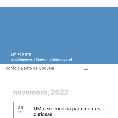
Saltar
para
o
conteúdo
291 740 010
ebdhbgouveia@edu.madeira.gov.pt
Menu
Horácio Bento de Gouveia
novembro, 2022
24
UMa experiência para mentes
nov
curiosas