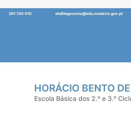
Saltar
291 740 010
ebdhbgouveia@edu.madeira.gov.pt
para
o
conteúdo
HORÁCIO BENTO DE
Escola Básica dos 2.º e 3.º Cicl