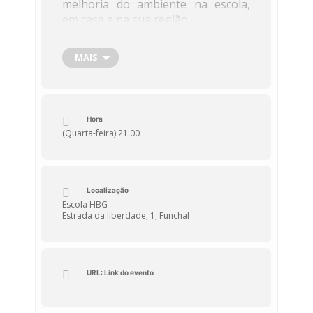
melhoria do ambiente na escola,
em casa e na sua região.
Das 10 frases selecionadas vamos escolher a
MAIS
frase ecoHBG do ano 2022.
Vota neste
link
Hora
(Quarta-feira) 21:00
Localização
Escola HBG
Estrada da liberdade, 1, Funchal
URL: Link do evento