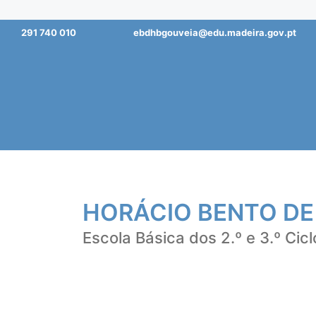
Saltar
291 740 010
ebdhbgouveia@edu.madeira.gov.pt
para
o
conteúdo
HORÁCIO BENTO DE
Escola Básica dos 2.º e 3.º Cicl